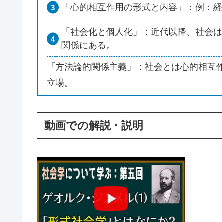
「心的相互作用の形式と内容」：例：経
「社会化と個人化」：近代以降、社会は
関係にある。
「方法論的関係主義」：社会とは心的相互作
立場。
動画での解説・説明