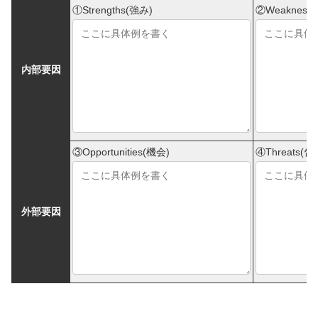
①Strengths(強み)
②Weakness
内部要因
③Opportunities(機会)
④Threats(脅
外部要因