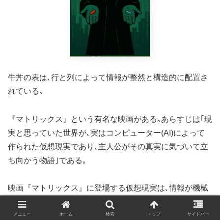
牛丼の表は､行と列によって情報が整然と構造的に配置さ
れている｡
『マトリックス』という有名な映画がある｡あらすじは｢現
実と思っていた世界が､実はコンピューター(AI)によって
作られた仮想現実であり､主人公がその真実に気づいて立
ち向かう物語｣である｡
映画『マトリックス』に登場する仮想現実は､情報が機械
(AI)によって精密に構成された世界であり､人間たちはそ
の構造の中で生きていることに気づいていない｡プログラ
メニュー
ホーム
検索
トップ
サイドバー