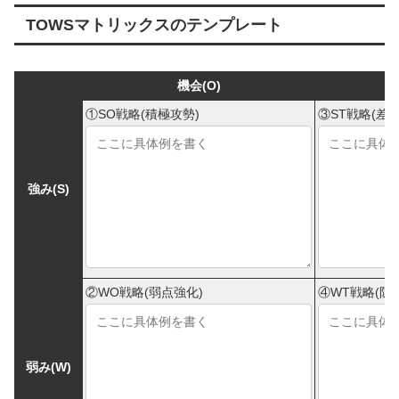
TOWSマトリックスのテンプレート
機会(O)
①SO戦略(積極攻勢)
③ST戦略(差別
強み(S)
②WO戦略(弱点強化)
④WT戦略(防
弱み(W)