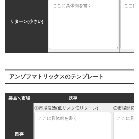
リターン(小さい)
アンゾフマトリックスのテンプレート
製品＼市場
既存
①市場浸透(低リスク低リターン)
②市場開拓(
既存