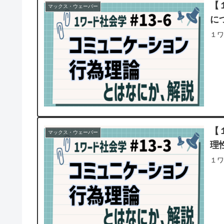
【
マックス・ウェーバー
に
１ワ
【
マックス・ウェーバー
理
１ワ