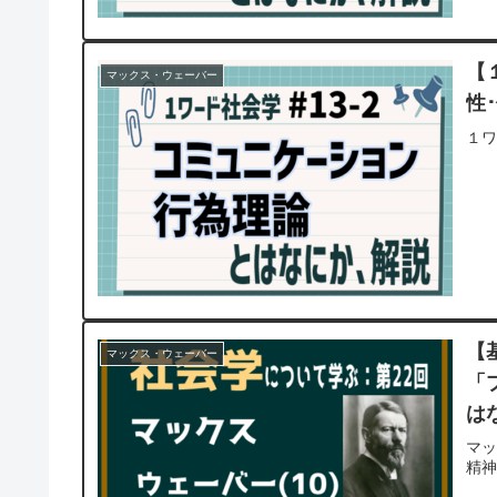
【
マックス・ウェーバー
性
１ワ
【
マックス・ウェーバー
「
は
マ
精