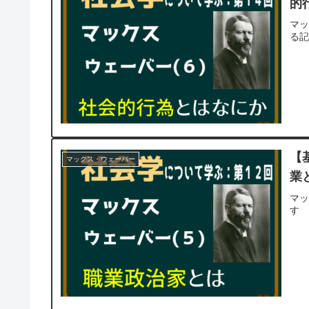
的
マ
る
【
マックス・ウェーバー
業
マ
す