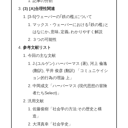
記事の分割
(3) [A]合理性関連
[3-5]ウェーバーの｢鉄の檻｣について
マックス・ウェーバーにおける｢鉄の檻｣と
はなにか､意味､定義､わかりやすく解説
３つの可能性
参考文献リスト
今回の主な文献
J.(ユルゲン) ハーバーマス (著), 河上 倫逸
(翻訳), 平井 俊彦 (翻訳) 「コミュニケイシ
ョン的行為の理論 上」
中岡成文「ハーバーマス (現代思想の冒険
者たちSelect)」
汎用文献
佐藤俊樹「社会学の方法:その歴史と構
造」
大澤真幸「社会学史」