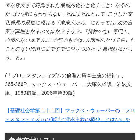
常な尊大さで粉飾された機械的化石と化すことになるの
か､まだ誰にもわからない｡それはそれとして､こうした文
化発展の最後に現れる『未来人たち』にとっては､次の言
葉が真理となるのではなかろうか｡『精神のない専門人、
心情のない享楽人｡この無のものは､人間性のかつて達した
ことのない段階にまですでに登りつめた､と自惚れるだろ
う』と｡
」
(「プロテスタンティズムの倫理と資本主義の精神」、
365-366P、マックス・ウェーバー、大塚久雄訳、岩波文
庫、1989初版、2006年第39版)
【基礎社会学第二十二回】マックス・ウェーバーの「プロ
テスタンティズムの倫理と資本主義の精神」とはなにか