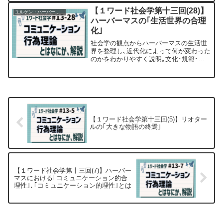
き抜くための、利己主義を超えた普遍的
判断の重要性を探ります。
【１ワード社会学第十三回(28)】
ユルゲン・ハーバーマス
ハーバーマスの｢生活世界の合理
化｣
社会学の観点からハーバーマスの生活世
界を整理し､近代化によって何が変わった
のかをわかりやすく説明｡文化･規範･人
格の分化､伝統と行為様式の分離､価値継
承の反省化という3側面から構造変化を整
理する｡
【１ワード社会学第十三回(5)】リオター
ルの｢大きな物語の終焉｣
【１ワード社会学第十三回(7)】ハーバー
マスにおける｢コミュニケーション的合
理性｣､｢コミュニケーション的理性｣とは