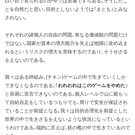
白い目で見られるのが今では普通ですらある｡そうしたこ
とを自然だと思い､目的としないようでは｢まとも｣とみな
されない｡
それぞれの諸個人の自由の問題､単なる価値観の問題だけ
ではない｡国家が資本の増大能力を失えば他国に攻め込ま
れるというリスクの増大を意味するのであり､そうせざる
をえないのである｡
我々はある枠組み､(チキン)ゲームの中で生きていくしか
できなくなるのである｡｢
われわれはこのゲームをやめた
｣
と容易に宣言できないのである｡個人レベルで山に籠もっ
て自給自足をしているつもりでも､周りで安全が保証され
ていることが前提となる｡我々は目的合理化を前提とした
世界の中で生きざるをえないような状況になっているとい
うわけである｡端的に言えば､鉄の檻の中で生きているので