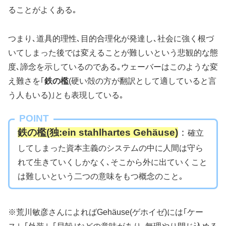
ることがよくある｡
つまり､道具的理性､目的合理化が発達し､社会に強く根づ
いてしまった後では変えることが難しいという悲観的な態
度､諦念を示しているのである｡ウェーバーはこのような変
え難さを｢
鉄の檻
(硬い殻の方が翻訳として適していると言
う人もいる)｣とも表現している｡
POINT
鉄の檻
(独:ein stahlhartes Gehäuse)
：
確立
してしまった資本主義のシステムの中に人間は守ら
れて生きていくしかなく､そこから外に出ていくこと
は難しいという二つの意味をもつ概念のこと｡
※荒川敏彦さんによればGehäuse(ゲホイゼ)には｢ケー