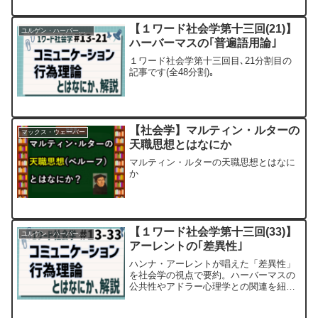
主観と客観の一致を問う近代哲学を超
え、他者の存在がなぜ不可疑なのか、そ
の構造を深掘りしましょう。
【１ワード社会学第十三回(21)】
ユルゲン・ハーバーマス
ハーバーマスの｢普遍語用論｣
１ワード社会学第十三回目､21分割目の
記事です(全48分割)｡
【社会学】マルティン・ルターの
マックス・ウェーバー
天職思想とはなにか
マルティン・ルターの天職思想とはなに
か
【１ワード社会学第十三回(33)】
ユルゲン・ハーバーマス
アーレントの｢差異性｣
ハンナ・アーレントが唱えた「差異性」
を社会学の視点で要約。ハーバーマスの
公共性やアドラー心理学との関連を紐解
き、多様性が尊重される理想的対話の条
件を考察します。現代のリスク社会を生