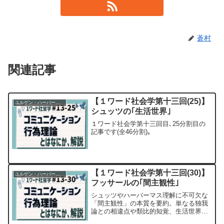
蒼村
関連記事
【１ワード社会学第十三回(25)】
ユルゲン・ハーバーマス
シュッツの｢生活世界｣
１ワード社会学第十三回目､25分割目の
記事です(全46分割)｡
【１ワード社会学第十三回(30)】
ユルゲン・ハーバーマス
フッサールの｢間主観性｣
シュッツやハーバーマス理解に不可欠な
「間主観性」の本質を要約。単なる独我
論との相違点や類比的知覚、生活世界の
危機を社会学の視点で解き明かします。