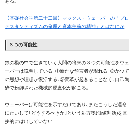
ある｡
【基礎社会学第二十二回】マックス・ウェーバーの「プロ
テスタンティズムの倫理と資本主義の精神」とはなにか
３つの可能性
鉄の檻の中で生きていく人間の将来の３つの可能性をウェ
ーバーは説明している｡①新たな預言者が現れる｡②かつて
の思想や理想が復活する｡③変革が起きることなく､自己陶
酔で粉飾された機械的硬直化が起こる｡
ウェーバーは可能性を示すだけであり､またこうした運命
にたいして｢どうするべきか｣という処方箋(価値判断)を直
接的には出していない｡