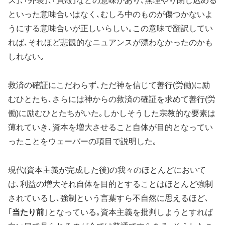
ス｣､｢外装｣､｢貝殻｣などの意味があり､無理やり閉じ込める
といった意味合いはなく､むしろ中のものが傷つかないよ
うにする意味合いが正しいらしい｡この意味で翻訳してい
れば､それほど悲観的なニュアンスが漂わなかったのかも
しれない｡
救済の確証にこだわらず､ただ神を信じて善行(労働)に励
むひとたち､さらには神からの救済の確証を求めて善行(労
働)に励むひとたちがいた｡しかしそうした宗教的な要素は
薄れていき､資本を増大させること自体が目的となってい
ったことをウェーバーの項目で説明した｡
現代(資本主義が完成した後)の我々のほとんどにおいて
は､利益の増大それ自体を目的とすることはほとんど強制
されているし､強制という言葉すら不自然に思えるほど､
｢
当たり前
｣となっている｡資本主義を批判しようとすれば