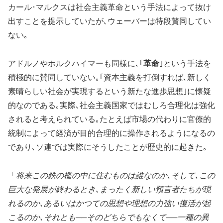
カール･マルクスは社会主義革命という手法によって抜け
出すことを提示していたが､ウェーバーは特段賛同してい
ない｡
アドルノやホルクハイマーも同様に､｢
革命
｣という手法を
積極的に賛同していない｡｢資本主義を打倒すれば､新しく
素晴らしい社会が実現するという新たな進歩思想｣に懐疑
的なのである｡実際､社会主義国家ではむしろ合理化は強化
されると考えられている｡たとえば市場の代わりに官僚的
統制によって経済が目的合理的に操作されるようになるの
であり､ソ連では実際にそうしたことが歴史的に起きた｡
「
将来この鉄の檻の中に住むものは誰なのか､そして､この
巨大な発展が終わるとき､まったく新しい預言者たちが現
れるのか､あるいはかつての思想や理想の力強い復活が起
こるのか､それとも──そのどちらでもなくて──一種の異