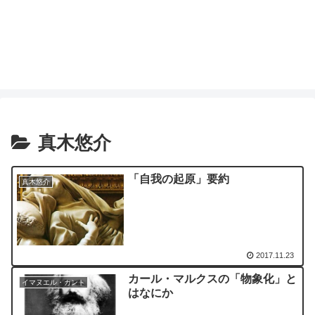
真木悠介
「自我の起原」要約
真木悠介
2017.11.23
カール・マルクスの「物象化」と
イマヌエル・カント
はなにか