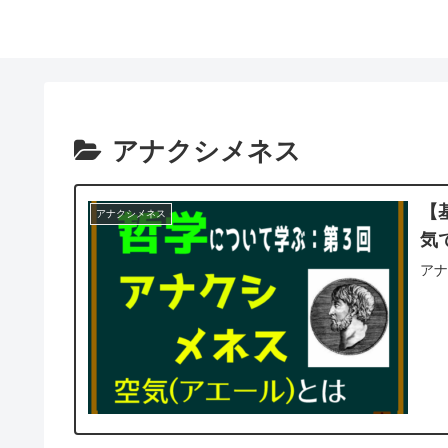
アナクシメネス
【
アナクシメネス
気
ア