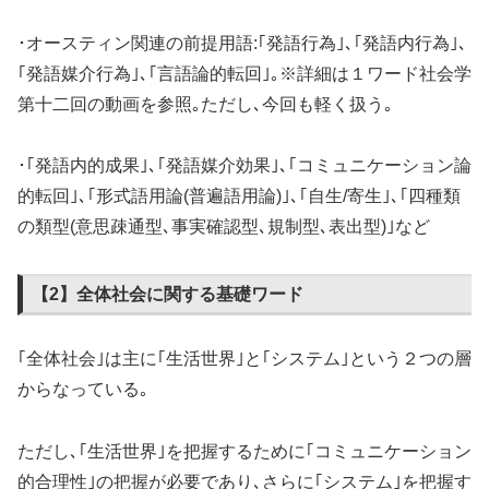
･オースティン関連の前提用語:｢発語行為｣､｢発語内行為｣､
｢発語媒介行為｣､｢言語論的転回｣｡※詳細は１ワード社会学
第十二回の動画を参照｡ただし､今回も軽く扱う｡
･｢発語内的成果｣､｢発語媒介効果｣､｢コミュニケーション論
的転回｣､｢形式語用論(普遍語用論)｣､｢自生/寄生｣､｢四種類
の類型(意思疎通型､事実確認型､規制型､表出型)｣など
【2】全体社会に関する基礎ワード
｢全体社会｣は主に｢生活世界｣と｢システム｣という２つの層
からなっている｡
ただし､｢生活世界｣を把握するために｢コミュニケーション
的合理性｣の把握が必要であり､さらに｢システム｣を把握す