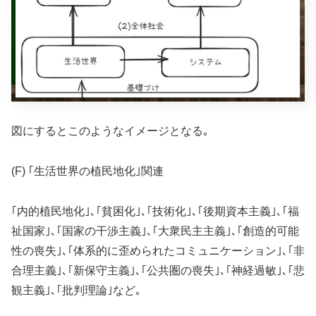
図にするとこのようなイメージとなる｡
(F) ｢生活世界の植民地化｣関連
｢内的植民地化｣､｢貧困化｣､｢技術化｣､｢後期資本主義｣､｢福
祉国家｣､｢国家の干渉主義｣､｢大衆民主主義｣､｢創造的可能
性の喪失｣､｢体系的に歪められたコミュニケーション｣､｢非
合理主義｣､｢新保守主義｣､｢公共圏の喪失｣､｢神経過敏｣､｢悲
観主義｣､｢批判理論｣など｡