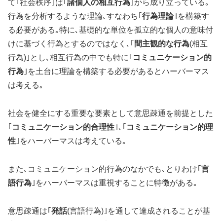
て｢社会秩序｣は｢
諸個人の相互行為
｣から成り立っている｡
行為を分析するような理論､すなわち｢
行為理論
｣を構築す
る必要がある｡特に､基礎的な単位を孤立的な個人の意味付
けに基づく行為とするのではなく､｢
間主観的な行為
(相互
行為)｣とし､相互行為の中でも特に｢
コミュニケーション的
行為
｣を土台に理論を構築する必要があるとハーバーマス
は考える｡
社会を健全にする重要な要素として意思疎通を前提とした
｢
コミュニケーション的合理性
｣､｢
コミュニケーション的理
性
｣をハーバーマスは考えている｡
また､コミュニケーション的行為のなかでも､とりわけ｢
言
語行為
｣をハーバーマスは重視することに特徴がある｡
意思疎通は｢
発話
(言語行為)｣を通して達成されることが基