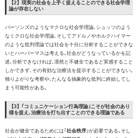
【2】現実の社会を上手く捉えることのできる社会学理
論が存在しない
パーソンズのようなマクロな社会学理論､シュッツのよう
なミクロな社会学理論､そしてアドルノやホルクハイマー
のような批判理論では社会を十分に分析することができな
いとハーバーマスは考える｡社会がどうなっているかを記
述､分析できなければ､漠然と不健全であると実感すること
しかできず､その有効な治療法を提示することができない｡
独りよがりな考察や､たんなる抽象的な批判に終始してし
まう可能性がある｡
【3】｢コミュニケーション行為理論｣こそが社会のあり
様を捉え､治療法を打ち出すことのできる理論である
社会が健全であるためには｢
社会秩序
｣が必要である｡そし