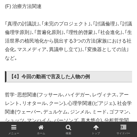
(F) 治療方法関連
｢真理の討議説｣､｢未完のプロジェクト｣､｢討議倫理｣､｢討議
倫理学原則｣､｢普遍化原則｣､｢理性的啓蒙｣､｢社会進化｣､｢生
活世界の植民地化から脱出する3つの方法(家族における社
会化､マスメディア､異議申し立て)｣､｢変換器としての法｣
など｡
【4】今回の動画で言及した人物の例
哲学･思想関連(フッサール､ハイデガー､レヴィナス､アー
レント､リオタール､クーン)､心理学関連(ピアジェ)､社会学
関連(ウェーバー､デュルケム､ジンメル､ミード､ゴフマン､
シュッツ､マンハイム､パーソンズ､真木悠介)､分析哲学関
連(ウィトゲンシュタイン､オースティン､サール)､論争相
メニュー
ホーム
検索
トップ
サイドバー