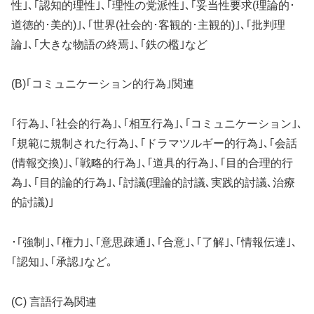
性｣､｢認知的理性｣､｢理性の党派性｣､｢妥当性要求(理論的･
道徳的･美的)｣､｢世界(社会的･客観的･主観的)｣､｢批判理
論｣､｢大きな物語の終焉｣､｢鉄の檻｣など
(B)｢コミュニケーション的行為｣関連
｢行為｣､｢社会的行為｣､｢相互行為｣､｢コミュニケーション｣､
｢規範に規制された行為｣､｢ドラマツルギー的行為｣､｢会話
(情報交換)｣､｢戦略的行為｣､｢道具的行為｣､｢目的合理的行
為｣､｢目的論的行為｣､｢討議(理論的討議､実践的討議､治療
的討議)｣
･｢強制｣､｢権力｣､｢意思疎通｣､｢合意｣､｢了解｣､｢情報伝達｣､
｢認知｣､｢承認｣など｡
(C) 言語行為関連