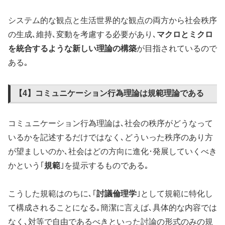
システム的な観点と生活世界的な観点の両方から社会秩序
の生成､維持､変動を考慮する必要があり､
マクロとミクロ
を統合するような新しい理論の構築
が目指されているので
ある｡
【4】コミュニケーション行為理論は規範理論である
コミュニケーション行為理論は､社会の秩序がどうなって
いるかを記述するだけではなく､どういった秩序のあり方
が望ましいのか､社会はどの方向に進化･発展していくべき
かという｢
規範
｣を提示するものである｡
こうした規範はのちに､｢
討議倫理学
｣として規範に特化し
て構成されることになる｡簡潔に言えば､具体的な内容では
なく､対等で自由であるべきといった討論の形式のみの規