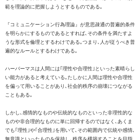
範を理論的に把握しようとするものである｡
『コミュニケーション行為理論』が意思疎通の普遍的条件
を明らかにするものであるとすれば､その条件を満たすよ
うな形式を倫理とするわけである｡つまり､人が従うべき普
遍的なルールとするわけである｡
ハーバーマスは人間には｢理性や合理性｣といった素晴らし
い能力があると考えている｡たしかに人間は理性や合理性
を偏って用いることがあり､社会的秩序の崩壊につながる
こともある｡
しかし､感情的なものや伝統的なものといった非理性的な
ものや非合理的なものに単に回帰するのではなく､あくま
でも｢理性｣や｢合理性｣を用いて､その範囲内で伝統や感情､
無意識といったものを保持し､秩序を構築することを目指