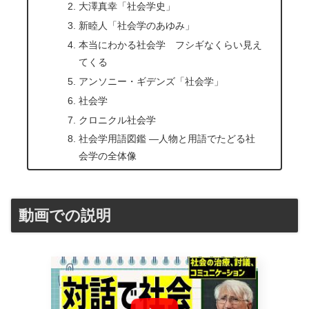
大澤真幸「社会学史」
新睦人「社会学のあゆみ」
本当にわかる社会学 フシギなくらい見え
てくる
アンソニー・ギデンズ「社会学」
社会学
クロニクル社会学
社会学用語図鑑 ―人物と用語でたどる社
会学の全体像
動画での説明