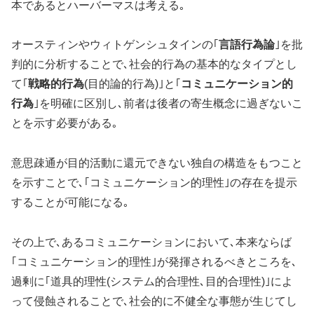
本であるとハーバーマスは考える｡
オースティンやウィトゲンシュタインの｢
言語行為論
｣を批
判的に分析することで､社会的行為の基本的なタイプとし
て｢
戦略的行為
(目的論的行為)｣と｢
コミュニケーション的
行為
｣を明確に区別し､前者は後者の寄生概念に過ぎないこ
とを示す必要がある｡
意思疎通が目的活動に還元できない独自の構造をもつこと
を示すことで､｢コミュニケーション的理性｣の存在を提示
することが可能になる｡
その上で､あるコミュニケーションにおいて､本来ならば
｢コミュニケーション的理性｣が発揮されるべきところを､
過剰に｢道具的理性(システム的合理性､目的合理性)｣によ
って侵蝕されることで､社会的に不健全な事態が生じてし