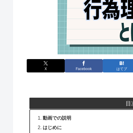
X
Facebook
はてブ
目
動画での説明
はじめに