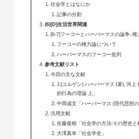
社会学とはなにか
記事の分割
(6)[D]生活世界関連
[6-7]フーコーとハーバーマスの論争､権
フーコーの権力論について
ハーバーマスのフーコー批判
参考文献リスト
今回の主な文献
J.(ユルゲン) ハーバーマス (著), 河
的行為の理論 上」
中岡成文「ハーバーマス (現代思想の冒険
汎用文献
佐藤俊樹「社会学の方法:その歴史と
大澤真幸「社会学史」