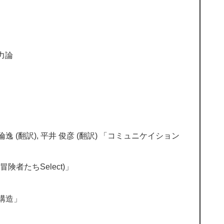
力論
上 倫逸 (翻訳), 平井 俊彦 (翻訳) 「コミュニケイション
者たちSelect)」
構造」