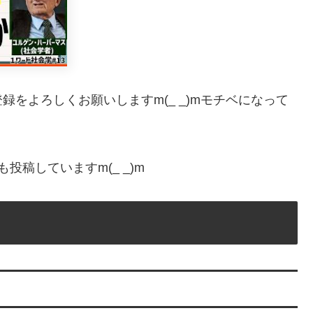
をよろしくお願いしますm(_ _)mモチベになって
稿していますm(_ _)m