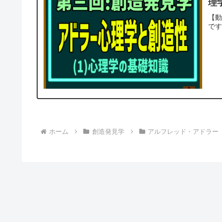
理
【動
です(
ホーム
創造発見学
アルフレッド・アドラー