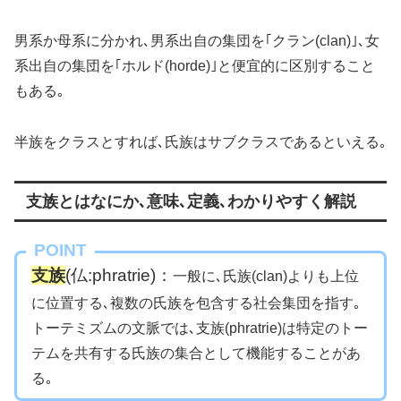
男系か母系に分かれ､男系出自の集団を｢クラン(clan)｣､女
系出自の集団を｢ホルド(horde)｣と便宜的に区別すること
もある｡
半族をクラスとすれば､氏族はサブクラスであるといえる｡
支族とはなにか､意味､定義､わかりやすく解説
POINT
支族
(仏:phratrie)：
一般に､氏族(clan)よりも上位
に位置する､複数の氏族を包含する社会集団を指す｡
トーテミズムの文脈では､支族(phratrie)は特定のトー
テムを共有する氏族の集合として機能することがあ
る｡