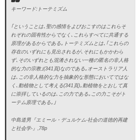
キーワード:トーテミズム
｢ということは､聖の感情をよびおこすのはこれらそ
れぞれの固有性からでなく､これらすべてに共通する
原理があるからである｡トーテミズムとは､｢これらの
存在のいずれにも見出されるが､それにもかかわら
ず､そのいずれとも混淆されない一種の匿名の非人格
的な力の宗教｣(341頁)なのである｡オーストラリア人
は､この非人格的な力を抽象的な形態においてではな
く､動植物として考える(341頁)｡動植物をとおして真
に崇拝しているのは､この力である｡この力こそがト
ーテム原理である｡｣
中島道男『エミール・デュルケム-社会の道徳的再建
と社会学-』,78p