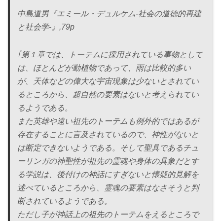
中島道男『エミール・デュルケム-社会の道徳的再建
と社会学-』,79p
｢第１章では、トーテムに採用されている事物として
は、ほとんどが動植物であって、雨は比較的多い
が、天体などの偉大な宇宙現象は少ないとされてい
るところから、超自然の要素はないと考えられてい
るようである。
また英雄や遠い祖先のトーテムも例外的ではあるが
存在することに言及されているので、神性がないと
は断定できないようである。そして聖具であるチュ
ーリンガの神聖性が祖先の霊魂や身体の具象だとす
る学説は、後付けの神話にすぎないと懐疑的見解を
述べているところから、霊魂の要素はなさそうと判
断されているようである。
ただし子が神話上の祖先のトーテムをえるところで