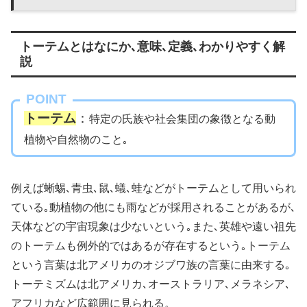
トーテムとはなにか､意味､定義､わかりやすく解
説
POINT
トーテム
：
特定の氏族や社会集団の象徴となる動
植物や自然物のこと｡
例えば蜥蜴､青虫､鼠､蟻､蛙などがトーテムとして用いられ
ている｡動植物の他にも雨などが採用されることがあるが､
天体などの宇宙現象は少ないという｡また､英雄や遠い祖先
のトーテムも例外的ではあるが存在するという｡トーテム
という言葉は北アメリカのオジブワ族の言葉に由来する｡
トーテミズムは北アメリカ､オーストラリア､メラネシア､
アフリカなど広範囲に見られる。