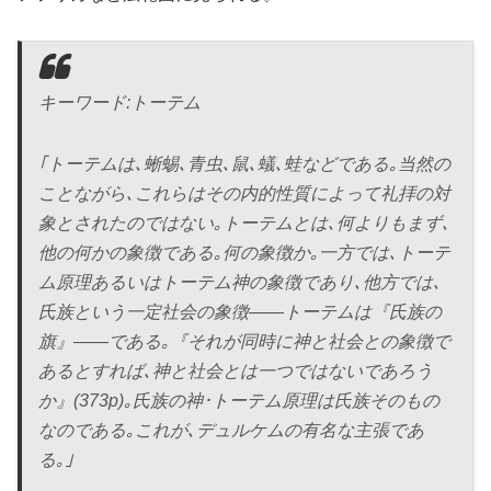
キーワード:トーテム
｢トーテムは､蜥蜴､青虫､鼠､蟻､蛙などである｡当然の
ことながら､これらはその内的性質によって礼拝の対
象とされたのではない｡トーテムとは､何よりもまず､
他の何かの象徴である｡何の象徴か｡一方では､トーテ
ム原理あるいはトーテム神の象徴であり､他方では､
氏族という一定社会の象徴――トーテムは『氏族の
旗』――である｡『それが同時に神と社会との象徴で
あるとすれば､神と社会とは一つではないであろう
か』(373p)｡氏族の神･トーテム原理は氏族そのもの
なのである｡これが､デュルケムの有名な主張であ
る｡｣