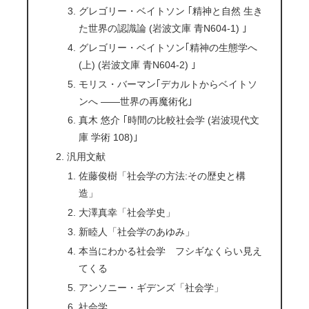
グレゴリー・ベイトソン ｢精神と自然 生き
た世界の認識論 (岩波文庫 青N604-1) ｣
グレゴリー・ベイトソン｢精神の生態学へ
(上) (岩波文庫 青N604-2) ｣
モリス・バーマン｢デカルトからベイトソ
ンへ ――世界の再魔術化｣
真木 悠介 ｢時間の比較社会学 (岩波現代文
庫 学術 108)｣
汎用文献
佐藤俊樹「社会学の方法:その歴史と構
造」
大澤真幸「社会学史」
新睦人「社会学のあゆみ」
本当にわかる社会学 フシギなくらい見え
てくる
アンソニー・ギデンズ「社会学」
社会学