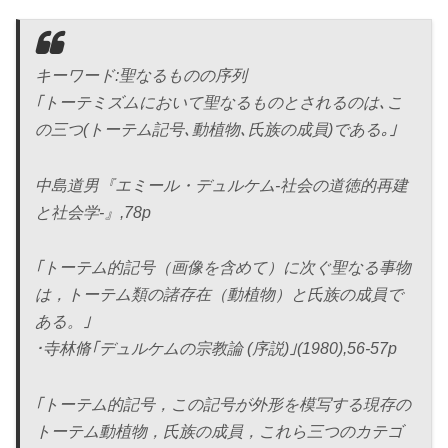
キーワード:聖なるものの序列
｢トーテミズムにおいて聖なるものとされるのは､こ
の三つ(トーテム記号､動植物､氏族の成員)である｡｣
中島道男『エミール・デュルケム-社会の道徳的再建
と社会学-』,78p
｢トーテム的記号（画像を含めて）に次ぐ聖なる事物
は，トーテム類の諸存在（動植物）と氏族の成員で
ある。｣
･寺林脩｢デュルケムの宗教論 (序説)｣(1980),56-57p
｢トーテム的記号，この記号が外形を模写する現存の
トーテム動植物，氏族の成員，これら三つのカテゴ