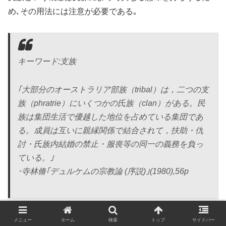
め､その用法には注意が必要である｡
キーワード:支族
｢大部分のオーストラリア部族（tribal）は，二つの支
族（phratrie）にいくつかの氏族（clan）がある。民
族は集団生活で優越した地位を占めている集団であ
る。成員は互いに親縁関係で結合されて，扶助・仇
討・氏族内結婚の禁止・服喪等の同一の義務を負っ
ている。｣
･寺林脩｢デュルケムの宗教論 (序説)｣(1980),56p
メニュー
ホーム
検索
トップ
サイドバー
【３】トーテム記号とトーテム動植物