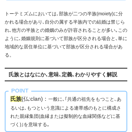
トーテミズムにおいては､部族が二つの半族(moiety)に分
かれる場合があり､自分の属する半族内での結婚は禁じら
れ､他方の半族との婚姻のみが許容されることが多い｡この
ように､婚姻規則に基づいて部族が区分される場合と､単に
地域的な居住単位に基づいて部族が区分される場合があ
る。
氏族とはなにか､意味､定義､わかりやすく解説
POINT
氏族
(仏:clan)：
一般に､｢共通の祖先をもつこと､あ
るいは､もつという意識による連帯感のもとに構成さ
れた親縁集団(血縁または擬制的な血縁関係などに基
づく)｣を意味する｡