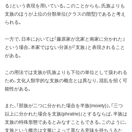
る｣という表現を用いている｡このことからも､氏族よりも
支族のほうが上位の分類単位(クラスの階型)であると考え
られる｡
一方で､日本においては｢藤原家が北家と南家に分かれた｣
という場合､本家ではない分派が｢支族｣と表現されること
がある｡
この用法では支族が氏族よりも下位の単位として扱われる
ため､文化人類学的な支族の概念とは異なり､混乱を招く可
能性がある｡
また､｢部族が二つに分かれた場合を半族(moiety)｣､｢三つ
以上に分かれた場合を支族(phratrie)｣とするならば､半族は
支族の特殊形態であるとみなすこともできる｡このように､
支族という概念は文脈によって異なる意味を持ちうるた