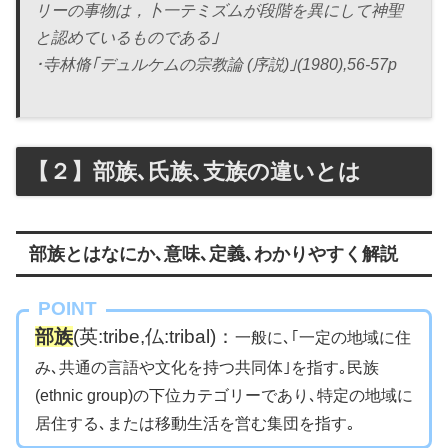
リーの事物は，卜一テミズムが段階を異にして神聖
と認めているものである｣
･寺林脩｢デュルケムの宗教論 (序説)｣(1980),56-57p
【２】部族､氏族､支族の違いとは
部族とはなにか､意味､定義､わかりやすく解説
POINT
部族
(英:tribe,仏:tribal)：
一般に､｢一定の地域に住
み､共通の言語や文化を持つ共同体｣を指す｡民族
(ethnic group)の下位カテゴリーであり､特定の地域に
居住する､または移動生活を営む集団を指す｡