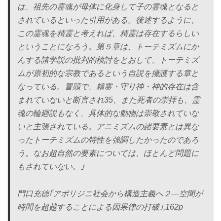
は、祖先の霊魂が母体に化身して子の霊魂となると
されているといった引用がある。後述するように、
この霊魂を精霊と考えれば、精霊は存在するらしい
ということになろう。第５章は、トーテミズムにか
んする諸学説の批判的検討をとおして、トーテミズ
ムが原初的な宗教であるという自説を擁護する章と
なっている。冒頭で、精霊・守り神・神的存在は含
まれていないと断言され35、また死者の崇拝も、霊
魂の輪廻説もなく、具体的な動物は崇敬されていな
いと主張されている。アニミズムの諸要素とは異な
ったトーテミズムの特性を強調したかったのであろ
う。なお超自然の要素については、ほとんど問題に
もされていない。｣
門口充徳｢アボリジニ社会から構造主義へ２―空間が
時間を超越することによる因果律の打破｣,162p