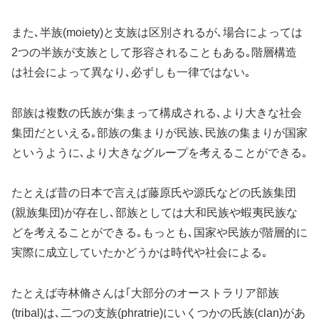
また､半族(moiety)と支族は区別されるが､場合によっては
2つの半族が支族として形容されることもある｡階層構造
は社会によって異なり､必ずしも一律ではない｡
部族は複数の氏族が集まって構成される､より大きな社会
集団だといえる｡部族の集まりが民族､民族の集まりが国家
というように､より大きなグループを考えることができる｡
たとえば昔の日本で言えば藤原氏や源氏などの氏族集団
(親族集団)が存在し､部族としては大和民族や蝦夷民族な
どを考えることができる｡もっとも､国家や民族が階層的に
実際に成立していたかどうかは時代や社会による｡
たとえば寺林脩さんは｢大部分のオーストラリア部族
(tribal)は､二つの支族(phratrie)にいくつかの氏族(clan)があ