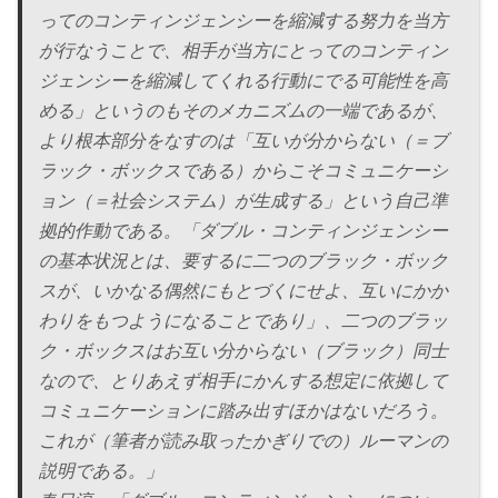
ってのコンティンジェンシーを縮減する努力を当方
が行なうことで、相手が当方にとってのコンティン
ジェンシーを縮減してくれる行動にでる可能性を高
める」というのもそのメカニズムの一端であるが、
より根本部分をなすのは「互いが分からない（＝ブ
ラック・ボックスである）からこそコミュニケーシ
ョン（＝社会システム）が生成する」という自己準
拠的作動である。「ダブル・コンティンジェンシー
の基本状況とは、要するに二つのブラック・ボック
スが、いかなる偶然にもとづくにせよ、互いにかか
わりをもつようになることであり」、二つのブラッ
ク・ボックスはお互い分からない（ブラック）同士
なので、とりあえず相手にかんする想定に依拠して
コミュニケーションに踏み出すほかはないだろう。
これが（筆者が読み取ったかぎりでの）ルーマンの
説明である。」