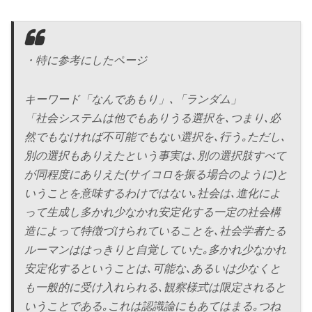
・特に参考にしたページ
キーワード「なんであもり」､「ランダム」
「社会システムは他でもありうる選択を､つまり､必
然でもなければ不可能でもない選択を､行う｡ただし､
別の選択もありえたという事実は､別の選択肢すべて
が同程度にありえた(サイコロを振る場合のように)と
いうことを意味するわけではない｡社会は､進化によ
って生成し多かれ少なかれ安定化する一定の社会構
造によって特徴づけられていることを､社会学者たる
ルーマンははっきりと自覚していた｡多かれ少なかれ
安定化するということは､可能な､あるいは少なくと
も一般的に受け入れられる､観察様式は限定されると
いうことである｡これは認識論にもあてはまる｡つね