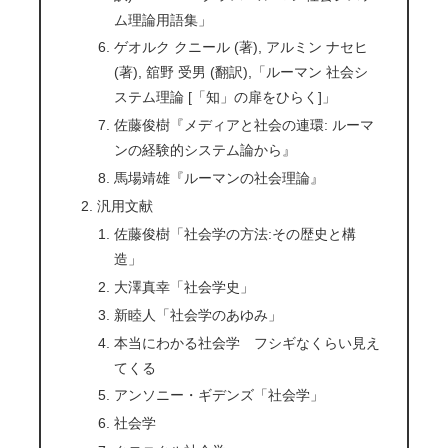
ム理論用語集」
ゲオルク クニール (著), アルミン ナセヒ
(著), 舘野 受男 (翻訳),「ルーマン 社会シ
ステム理論 [「知」の扉をひらく]」
佐藤俊樹『メディアと社会の連環: ルーマ
ンの経験的システム論から』
馬場靖雄『ルーマンの社会理論』
汎用文献
佐藤俊樹「社会学の方法:その歴史と構
造」
大澤真幸「社会学史」
新睦人「社会学のあゆみ」
本当にわかる社会学 フシギなくらい見え
てくる
アンソニー・ギデンズ「社会学」
社会学