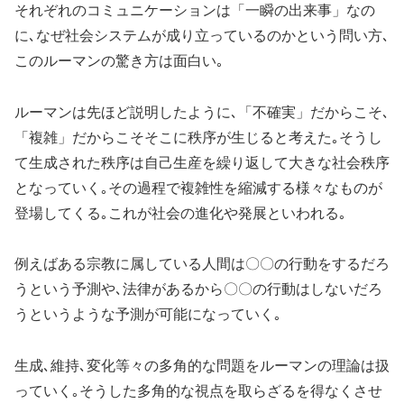
それぞれのコミュニケーションは「一瞬の出来事」なの
に､なぜ社会システムが成り立っているのかという問い方､
このルーマンの驚き方は面白い｡
ルーマンは先ほど説明したように､「不確実」だからこそ､
「複雑」だからこそそこに秩序が生じると考えた｡そうし
て生成された秩序は自己生産を繰り返して大きな社会秩序
となっていく｡その過程で複雑性を縮減する様々なものが
登場してくる｡これが社会の進化や発展といわれる｡
例えばある宗教に属している人間は〇〇の行動をするだろ
うという予測や､法律があるから〇〇の行動はしないだろ
うというような予測が可能になっていく｡
生成､維持､変化等々の多角的な問題をルーマンの理論は扱
っていく｡そうした多角的な視点を取らざるを得なくさせ