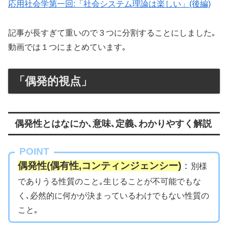
応用社会学第一回:「社会システム理論は楽しい」(後編)
記事が長すぎて重いので３つに分割することにしました｡
動画では１つにまとめています｡
「偶発的視点」
偶発性とはなにか､意味､定義､わかりやすく解説
POINT
偶発性(偶有性,コンティンジェンシー)
：
別様
でありうる性質のこと｡生じることが不可能でもな
く､必然的に何かが決まっているわけでもない性質の
こと｡