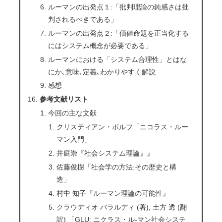
ルーマンの出発点１:「批判理論の鈍感さは批
判されるべきである」
ルーマンの出発点２:「価値命題を正当化する
にはシステム概念が必要である」
ルーマンにおける「システム合理性」とはな
にか､意味､定義､わかりやすく解説
感想
参考文献リスト
今回の主な文献
クリスティアン・ボルフ「ニコラス・ルー
マン入門」
井庭崇『社会システム理論』』
佐藤俊樹「社会学の方法:その歴史と構
造」
村中 知子『ルーマン理論の可能性』
クラウディオ バラルディ (著), 土方 透 (翻
訳) 「GLU: ニクラス・ル-マン社会システ