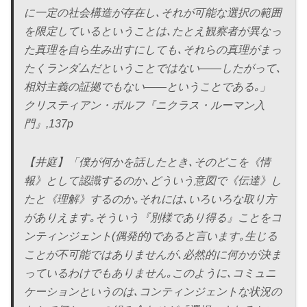
に一定の社会構造が存在し､それが可能な選択の範囲
を限定しているということは､たとえ観察者が異なっ
た真理を自ら生み出すにしても､それらの真理がまっ
たくランダムだということではない――したがって､
相対主義の証拠でもない――ということである｡」
クリスティアン・ボルフ『ニクラス・ルーマン入
門』,137p
【井庭】「僕が何かを話したとき､そのどこを《情
報》として認識するのか､どういう意図で《伝達》し
たと《理解》するのか｡それには､いろいろな取り方
がありえます｡そういう『別様であり得る』ことをコ
ンティンジェント(偶発的)であると言います｡生じる
ことが不可能ではありませんが､必然的に何かが決ま
っているわけでもありません｡このように､コミュニ
ケーションというのは､コンティンジェントな状況の