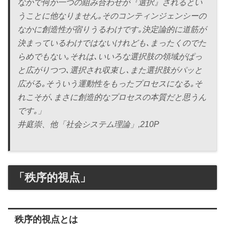
なかで何か一つの組み合わせが『選択』されるとい
うことに他なりません｡そのコンティンジェンシーの
なかに創造性が宿りうるわけです｡決定論的に道筋が
決まっているわけではないけれども､まったくのでた
らめでもない｡それは､いいろな選択肢の領域がぱっ
と広がりつつ､選択され収束し､また選択肢がパッと
広がる｡そういう運動性をもったプロセスになる｡そ
れこそが､まさに創造的なプロセスの本質だと思うん
です｡」
井庭崇、他「社会システム理論」,210P
「秩序的視点」
秩序的視点とは