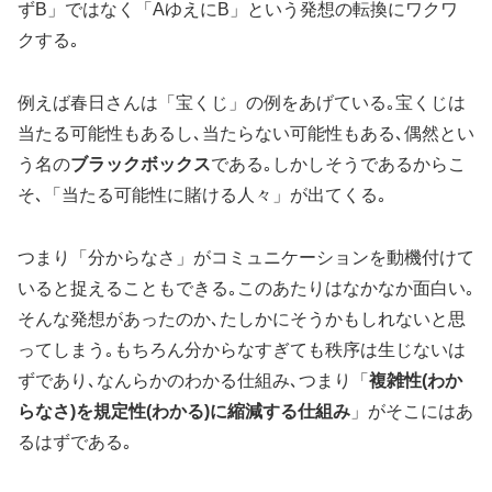
ずB」ではなく「AゆえにB」という発想の転換にワクワ
クする｡
例えば春日さんは「宝くじ」の例をあげている｡宝くじは
当たる可能性もあるし､当たらない可能性もある､偶然とい
う名の
ブラックボックス
である｡しかしそうであるからこ
そ､「当たる可能性に賭ける人々」が出てくる｡
つまり「分からなさ」がコミュニケーションを動機付けて
いると捉えることもできる｡このあたりはなかなか面白い｡
そんな発想があったのか､たしかにそうかもしれないと思
ってしまう｡もちろん分からなすぎても秩序は生じないは
ずであり､なんらかのわかる仕組み､つまり「
複雑性(わか
らなさ)を規定性(わかる)に縮減する仕組み
」がそこにはあ
るはずである｡